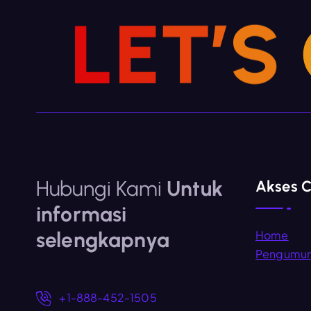
o
L
E
T
’
S
s
Hubungi Kami
Untuk
Akses 
informasi
selengkapnya
Home
Pengumu
+1-888-452-1505