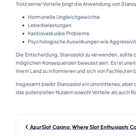
Trotz seiner Vorteile birgt die Anwendung von Stano
Hormonelle Ungleichgewichte
Leberbelastungen
Kardiovaskuläre Probleme
Psychologische Auswirkungen wie Aggressivit
Die Entscheidung, Stanozolol zu verwenden, sollte d
möglichen Konsequenzen bewusst sein. Es ist unerläs
ihrem Land zu informieren und sich von Fachleuten b
Insgesamt bleibt Stanozolol ein umstrittenes, aber 
das potenziellen Nutzern sowohl Vorteile als auch Ri
N
AzurSlot Casino: Where Slot Enthusiasts Ca