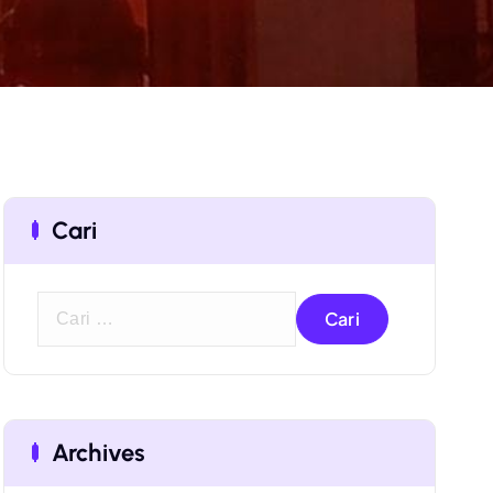
Cari
C
a
r
i
u
Archives
n
t