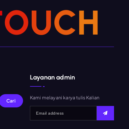
T
O
U
C
H
Layanan admin
Kami melayani karya tulis Kalian