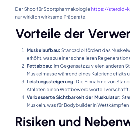
Der Shop für Sportpharmakologie
https://steroid-
nur wirklich wirksame Präparate.
Vorteile der Verwe
Muskelaufbau:
Stanozolol fördert das Muskelw
erhöht, was zu einer schnelleren Regeneration
Fettabbau:
Im Gegensatz zu vielen anderen Ste
Muskelmasse während eines Kaloriendefizits und
Leistungssteigerung:
Die Einnahme von Stanoz
Athleten einen Wettbewerbsvorteil verschafft
Verbesserte Sichtbarkeit der Muskulatur:
Stan
Muskeln, was für Bodybuilder in Wettkämpfen 
Risiken und Neben