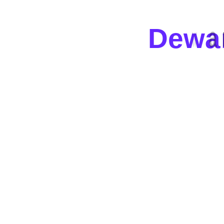
Feb, Sab, 2026
Access
,
App scommesse
,
Carte
,
casino
game pinco
,
casino online pinco game
D
e
w
a
Winstrol 50 Mg Annostus ja Kä
Winstrol, joka tunnetaan myös nimellä stanozololi,
urheilijoiden ja kehonrakentajien keskuudessa. T
kestävyyttä, voimaa ja lihasmassaa ilman merkit
Read More
Blog
0
54
Dema Putri
Feb, Sab, 2026
Access
,
App scommesse
,
Carte
,
casino
game pinco
,
casino online pinco game