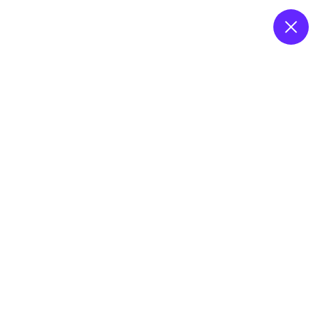
Sab-Kam: 10.00am To 03.00pm
2026