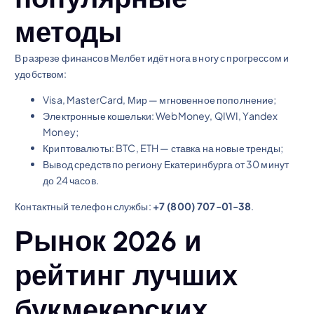
методы
В разрезе финансов Мелбет идёт нога в ногу с прогрессом и
удобством:
Visa, MasterCard, Мир — мгновенное пополнение;
Электронные кошельки: WebMoney, QIWI, Yandex
Money;
Криптовалюты: BTC, ETH — ставка на новые тренды;
Вывод средств по региону Екатеринбурга от 30 минут
до 24 часов.
Контактный телефон службы:
+7 (800) 707-01-38
.
Рынок 2026 и
рейтинг лучших
букмекерских