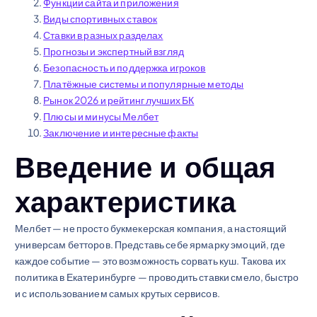
Функции сайта и приложения
Виды спортивных ставок
Ставки в разных разделах
Прогнозы и экспертный взгляд
Безопасность и поддержка игроков
Платёжные системы и популярные методы
Рынок 2026 и рейтинг лучших БК
Плюсы и минусы Мелбет
Заключение и интересные факты
Введение и общая
характеристика
Мелбет — не просто букмекерская компания, а настоящий
универсам бетторов. Представь себе ярмарку эмоций, где
каждое событие — это возможность сорвать куш. Такова их
политика в Екатеринбурге — проводить ставки смело, быстро
и с использованием самых крутых сервисов.