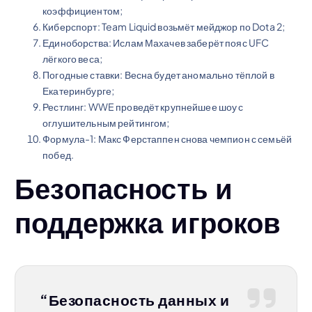
коэффициентом;
Киберспорт: Team Liquid возьмёт мейджор по Dota 2;
Единоборства: Ислам Махачев заберёт пояс UFC
лёгкого веса;
Погодные ставки: Весна будет аномально тёплой в
Екатеринбурге;
Рестлинг: WWE проведёт крупнейшее шоу с
оглушительным рейтингом;
Формула-1: Макс Ферстаппен снова чемпион с семьёй
побед.
Безопасность и
поддержка игроков
“Безопасность данных и