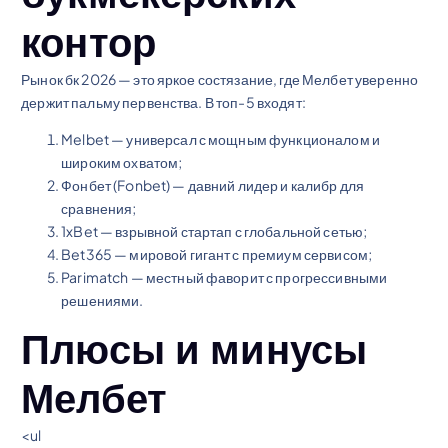
контор
Рынок бк 2026 — это яркое состязание, где Мелбет уверенно
держит пальму первенства. В топ-5 входят:
Melbet — универсал с мощным функционалом и
широким охватом;
Фонбет (Fonbet) — давний лидер и калибр для
сравнения;
1xBet — взрывной стартап с глобальной сетью;
Bet365 — мировой гигант с премиум сервисом;
Parimatch — местный фаворит с прогрессивными
решениями.
Плюсы и минусы
Мелбет
<ul