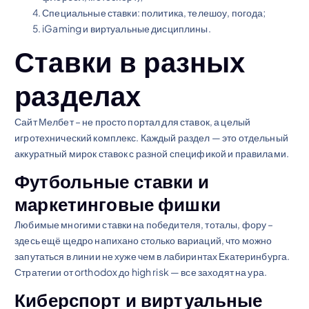
Специальные ставки: политика, телешоу, погода;
iGaming и виртуальные дисциплины.
Ставки в разных
разделах
Сайт Мелбет – не просто портал для ставок, а целый
игротехнический комплекс. Каждый раздел — это отдельный
аккуратный мирок ставок с разной спецификой и правилами.
Футбольные ставки и
маркетинговые фишки
Любимые многими ставки на победителя, тоталы, фору –
здесь ещё щедро напихано столько вариаций, что можно
запутаться в линии не хуже чем в лабиринтах Екатеринбурга.
Стратегии от orthodox до high risk — все заходят на ура.
Киберспорт и виртуальные