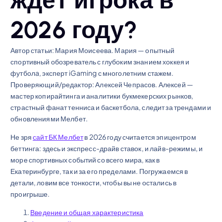
2026 году?
Автор статьи:
Мария Моисеева
. Мария — опытный
спортивный обозреватель с глубоким знанием хоккея и
футболa, эксперт iGaming с многолетним стажем.
Проверяющий/редактор:
Алексей Чепрасов
. Алексей —
мастер копирайтинга и аналитики букмекерских рынков,
страстный фанат тенниса и баскетбола, следит за трендами и
обновлениями Мелбет.
Не зря
сайт БК Мелбет
в 2026 году считается эпицентром
беттинга: здесь и экспресс-драйв ставок, и лайв-режимы, и
море спортивных событий со всего мира, как в
Екатеринбурге, так и за его пределами. Погружаемся в
детали, ловим все тонкости, чтобы вы не остались в
проигрыше.
Введение и общая характеристика