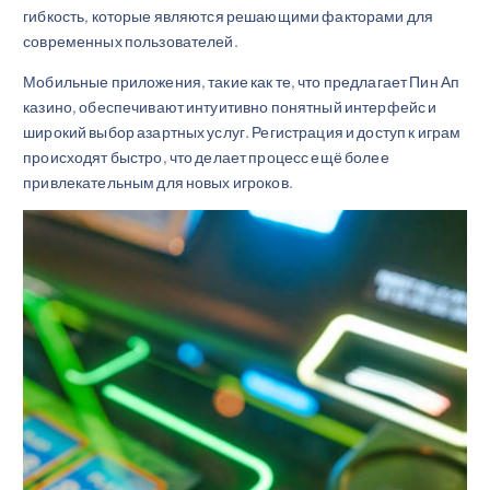
гибкость, которые являются решающими факторами для
современных пользователей.
Мобильные приложения, такие как те, что предлагает Пин Ап
казино, обеспечивают интуитивно понятный интерфейс и
широкий выбор азартных услуг. Регистрация и доступ к играм
происходят быстро, что делает процесс ещё более
привлекательным для новых игроков.