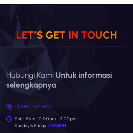
L
E
T
’
S
G
E
T
I
N
T
O
U
C
H
Hubungi Kami
Untuk informasi
selengkapnya
+1-888-452-1505
Sab – Kam: 10:00 am – 3:00 pm,
Sunday & Friday:
CLOSED