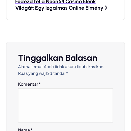
i
Fedezd fel a Neon54 Casino Élénk
Világát: Egy Izgalmas Online Élmény
g
a
s
i
Tinggalkan Balasan
Alamat email Anda tidak akan dipublikasikan.
p
Ruas yang wajib ditandai
*
o
Komentar
*
s
Nama
*