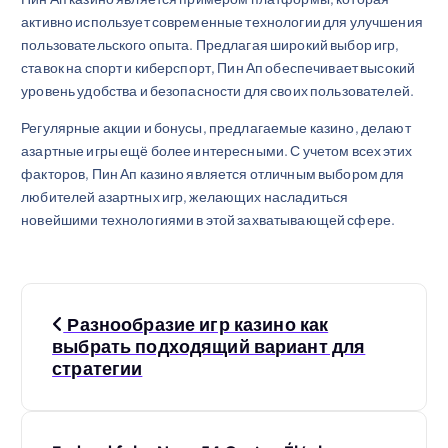
активно использует современные технологии для улучшения
пользовательского опыта. Предлагая широкий выбор игр,
ставок на спорт и киберспорт, Пин Ап обеспечивает высокий
уровень удобства и безопасности для своих пользователей.
Регулярные акции и бонусы, предлагаемые казино, делают
азартные игры ещё более интересными. С учетом всех этих
факторов, Пин Ап казино является отличным выбором для
любителей азартных игр, желающих насладиться
новейшими технологиями в этой захватывающей сфере.
N
Разнообразие игр казино как
a
выбрать подходящий вариант для
стратегии
v