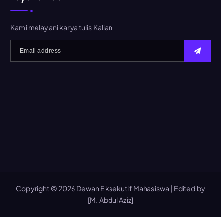
n
t
Kami melayani karya tulis Kalian
u
k
:
Copyright © 2026 Dewan Eksekutif Mahasiswa | Edited by
[M. Abdul Aziz]