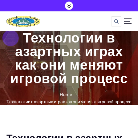
S
k
i
p
t
Технологии в
o
c
азартных играх
o
как они меняют
n
t
игровой процесс
e
n
t
Home
Технологии в азартных играх как они меняют игровой процесс