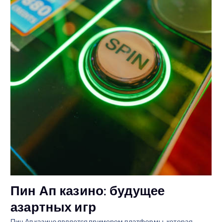
Пин Ап казино: будущее
азартных игр
Пин Ап казино является примером платформы, которая