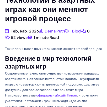
Технологии в азартных
играх как они меняют
игровой процесс
Feb, Rab, 2026
Dema Putri
Blog
0
52 views
1 minute Read
Технологии в азартных играх как они меняют игровой процесс
Введение в мир технологий
азартных игр
Современные технологии существенно изменили ландшафт
азартных игр. Появление интернета и мобильных устройств
открыло новые горизонты для игорной индустрии, сделав ее
доступной для пользователей в любой точке мира.
Например, посетив
официальный сайт Пинап
, игроки могут
участвовать в ставках и играх, не выходя из дома, что
значительно повысило интерес к азартным играм.