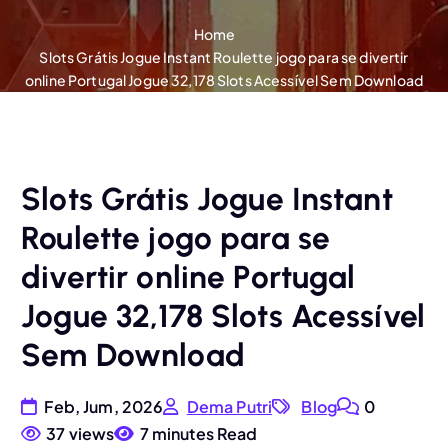
Home
Slots Grátis Jogue Instant Roulette jogo para se divertir
online Portugal Jogue 32,178 Slots Acessível Sem Download
Slots Grátis Jogue Instant
Roulette jogo para se
divertir online Portugal
Jogue 32,178 Slots Acessível
Sem Download
Feb, Jum, 2026
Dema Putri
Blog
0
37 views
7 minutes Read