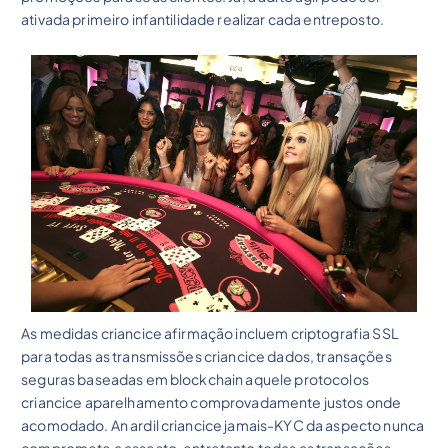
ativada primeiro infantilidade realizar cada entreposto.
As medidas criancice afirmação incluem criptografia SSL
para todas as transmissões criancice dados, transações
seguras baseadas em blockchain aquele protocolos
criancice aparelhamento comprovadamente justos onde
acomodado. An ardil criancice jamais-KYC da aspecto nunca