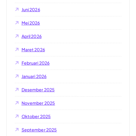
Juni 2026
Mei 2026
April 2026
Maret 2026
Februari 2026
Januari 2026
Desember 2025
November 2025
Oktober 2025
September 2025