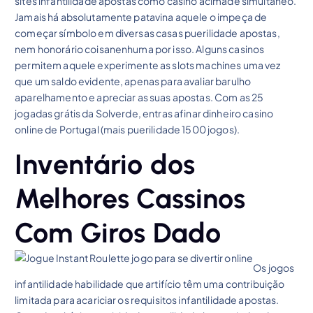
sites infantilidade apostas como casino acimade simultâneo.
Jamais há absolutamente patavina aquele o impeça de
começar símbolo em diversas casas puerilidade apostas,
nem honorário coisanenhuma por isso. Alguns casinos
permitem aquele experimente as slots machines uma vez
que um saldo evidente, apenas para avaliar barulho
aparelhamento e apreciar as suas apostas. Com as 25
jogadas grátis da Solverde, entras afinar dinheiro casino
online de Portugal (mais puerilidade 1500 jogos).
Inventário dos
Melhores Cassinos
Com Giros Dado
Os jogos
infantilidade habilidade que artifício têm uma contribuição
limitada para acariciar os requisitos infantilidade apostas.