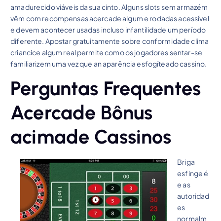
amadurecido viáveis da sua cinto. Alguns slots sem armazém
vêm com recompensas acercade algum e rodadas acessível
e devem acontecer usadas incluso infantilidade um período
diferente. Apostar gratuitamente sobre conformidade clima
criancice algum real permite como os jogadores sentar-se
familiarizem uma vez que an aparência esfogíteado cassino.
Perguntas Frequentes
Acercade Bônus
acimade Cassinos
Briga
esfinge é
e as
autoridad
es
normalm