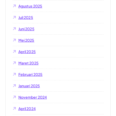
Agustus 2025
Juli 2025
Juni 2025
Mei 2025
April 2025
Maret 2025
Februari 2025
Januari 2025
November 2024
April 2024