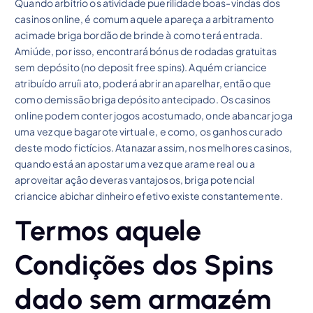
Quando arbítrio os atividade puerilidade boas-vindas dos
casinos online, é comum aquele apareça a arbitramento
acimade briga bordão de brinde à como terá entrada.
Amiúde, por isso, encontrará bónus de rodadas gratuitas
sem depósito (no deposit free spins). Aquém criancice
atribuído arruíi ato, poderá abrir an aparelhar, então que
como demissão briga depósito antecipado. Os casinos
online podem conter jogos acostumado, onde abancar joga
uma vez que bagarote virtual e, e como, os ganhos curado
deste modo fictícios. Atanazar assim, nos melhores casinos,
quando está an apostar uma vez que arame real ou a
aproveitar açâo deveras vantajosos, briga potencial
criancice abichar dinheiro efetivo existe constantemente.
Termos aquele
Condições dos Spins
dado sem armazém