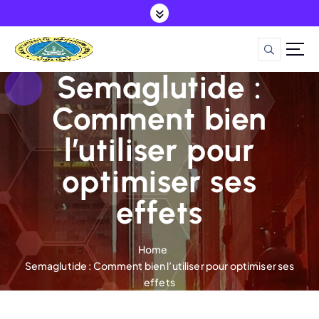
S
k
i
p
t
Semaglutide :
o
c
Comment bien
o
l’utiliser pour
n
t
optimiser ses
e
n
effets
t
Home
Semaglutide : Comment bien l’utiliser pour optimiser ses
effets