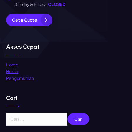
Sunday & Friday:
CLOSED
G
e
t
a
Q
u
o
t
e
Akses Cepat
Home
Berita
Pengumuman
Cari
C
a
r