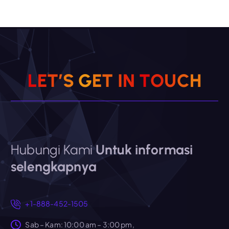
L
E
T
’
S
G
E
T
I
N
T
O
U
C
H
Hubungi Kami
Untuk informasi
selengkapnya
+1-888-452-1505
Sab – Kam: 10:00 am – 3:00 pm,