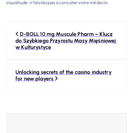
inquiétude, n’hésitez pas à consulter votre médecin.
N
D-BOLL 10 mg Muscule Pharm – Klucz
a
do Szybkiego Przyrostu Masy Mięśniowej
w Kulturystyce
v
i
Unlocking secrets of the casino industry
for new players
g
a
s
i