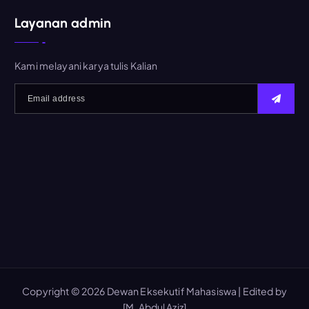
i
Layanan admin
u
n
t
Kami melayani karya tulis Kalian
u
k
:
Copyright © 2026 Dewan Eksekutif Mahasiswa | Edited by
[M. Abdul Aziz]