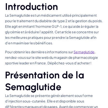
Introduction
La Semaglutide est un médicament utilisé principalement
pour le traitement du diabète de type 2 et la gestion du poids.
Elle agit en imitant l’hormone GLP-1, ce qui aide à réguler la
glycémie et à réduire l’appétit. Cet article se concentre sur
les meilleures pratiques pour prendre la Semaglutide afin
d’en maximiser les bénéfices.
Pour obtenir les dernières informations sur
Semaglutide
,
rendez-vous sur le site web du magasin de pharmacologie
sportive leader en France. Dépêchez-vous d’acheter !
Présentation de la
Semaglutide
La Semaglutide se présente généralement sous forme
d’injection sous-cutanée. Elle est disponible sous
différentes marques et dosages. Avant de commencer un