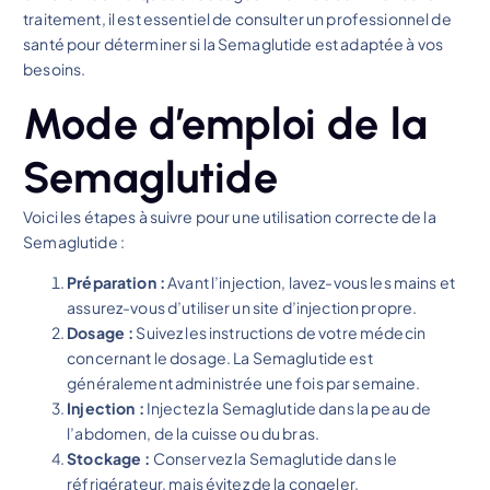
traitement, il est essentiel de consulter un professionnel de
santé pour déterminer si la Semaglutide est adaptée à vos
besoins.
Mode d’emploi de la
Semaglutide
Voici les étapes à suivre pour une utilisation correcte de la
Semaglutide :
Préparation :
Avant l’injection, lavez-vous les mains et
assurez-vous d’utiliser un site d’injection propre.
Dosage :
Suivez les instructions de votre médecin
concernant le dosage. La Semaglutide est
généralement administrée une fois par semaine.
Injection :
Injectez la Semaglutide dans la peau de
l’abdomen, de la cuisse ou du bras.
Stockage :
Conservez la Semaglutide dans le
réfrigérateur, mais évitez de la congeler.