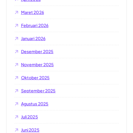
Maret 2026
Februari 2026
Januari 2026
Desember 2025
November 2025
Oktober 2025
September 2025
Agustus 2025
Juli 2025
Juni 2025