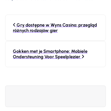
N
Gry dostępne w Wyns Casino: przegląd
a
różnych rodzajów gier
v
Gokken met je Smartphone: Mobiele
i
Ondersteuning Voor Speelplezier
g
a
s
i