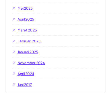
Mei 2025
April 2025
Maret 2025
Februari 2025
Januari 2025
November 2024
April 2024
Juni 2017