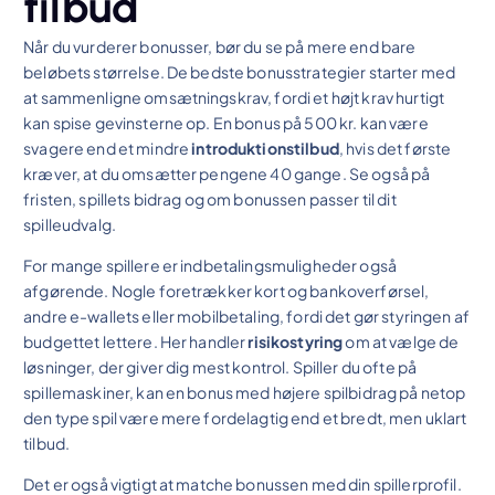
tilbud
Når du vurderer bonusser, bør du se på mere end bare
beløbets størrelse. De bedste bonusstrategier starter med
at sammenligne omsætningskrav, fordi et højt krav hurtigt
kan spise gevinsterne op. En bonus på 500 kr. kan være
svagere end et mindre
introduktionstilbud
, hvis det første
kræver, at du omsætter pengene 40 gange. Se også på
fristen, spillets bidrag og om bonussen passer til dit
spilleudvalg.
For mange spillere er indbetalingsmuligheder også
afgørende. Nogle foretrækker kort og bankoverførsel,
andre e-wallets eller mobilbetaling, fordi det gør styringen af
budgettet lettere. Her handler
risikostyring
om at vælge de
løsninger, der giver dig mest kontrol. Spiller du ofte på
spillemaskiner, kan en bonus med højere spilbidrag på netop
den type spil være mere fordelagtig end et bredt, men uklart
tilbud.
Det er også vigtigt at matche bonussen med din spillerprofil.