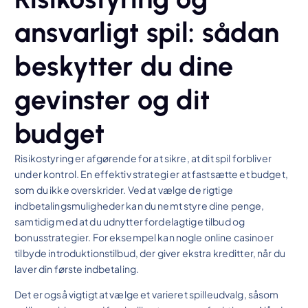
ansvarligt spil: sådan
beskytter du dine
gevinster og dit
budget
Risikostyring er afgørende for at sikre, at dit spil forbliver
under kontrol. En effektiv strategi er at fastsætte et budget,
som du ikke overskrider. Ved at vælge de rigtige
indbetalingsmuligheder kan du nemt styre dine penge,
samtidig med at du udnytter fordelagtige tilbud og
bonusstrategier. For eksempel kan nogle online casinoer
tilbyde introduktionstilbud, der giver ekstra kreditter, når du
laver din første indbetaling.
Det er også vigtigt at vælge et varieret spilleudvalg, såsom