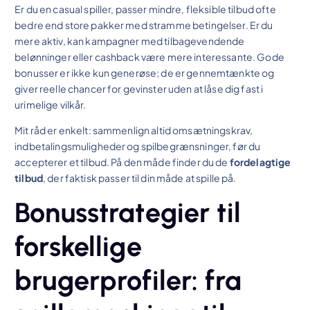
Er du en casual spiller, passer mindre, fleksible tilbud ofte
bedre end store pakker med stramme betingelser. Er du
mere aktiv, kan kampagner med tilbagevendende
belønninger eller cashback være mere interessante. Gode
bonusser er ikke kun generøse; de er gennemtænkte og
giver reelle chancer for gevinster uden at låse dig fast i
urimelige vilkår.
Mit råd er enkelt: sammenlign altid omsætningskrav,
indbetalingsmuligheder og spilbegrænsninger, før du
accepterer et tilbud. På den måde finder du de
fordelagtige
tilbud
, der faktisk passer til din måde at spille på.
Bonusstrategier til
forskellige
brugerprofiler: fra