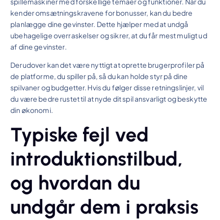
spillemaskiner med forskellige temaer og funktioner. Når du
kender omsætningskravene for bonusser, kan du bedre
planlægge dine gevinster. Dette hjælper med at undgå
ubehagelige overraskelser og sikrer, at du får mest muligt ud
af dine gevinster.
Derudover kan det være nyttigt at oprette brugerprofiler på
de platforme, du spiller på, så du kan holde styr på dine
spilvaner og budgetter. Hvis du følger disse retningslinjer, vil
du være bedre rustet til at nyde dit spil ansvarligt og beskytte
din økonomi.
Typiske fejl ved
introduktionstilbud,
og hvordan du
undgår dem i praksis