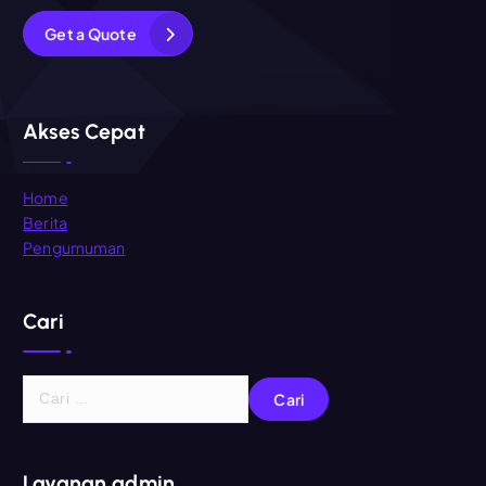
G
e
t
a
Q
u
o
t
e
Akses Cepat
Home
Berita
Pengumuman
Cari
C
a
r
i
Layanan admin
u