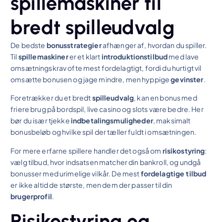
spillemaskiner til
bredt spilleudvalg
De bedste
bonusstrategier
afhænger af, hvordan du spiller.
Til
spillemaskiner
er et klart
introduktionstilbud
med lave
omsætningskrav ofte mest fordelagtigt, fordi du hurtigt vil
omsætte bonusen og jage mindre, men hyppige
gevinster
.
Foretrækker du et bredt
spilleudvalg
, kan en bonus med
friere brug på bordspil, live casino og slots være bedre. Her
bør du især tjekke
indbetalingsmuligheder
, maksimalt
bonusbeløb og hvilke spil der tæller fuldt i omsætningen.
For mere erfarne spillere handler det også om
risikostyring
:
vælg tilbud, hvor indsatsen matcher din bankroll, og undgå
bonusser med urimelige vilkår. De mest
fordelagtige tilbud
er ikke altid de største, men dem der passer til din
brugerprofil
.
Risikostyring og