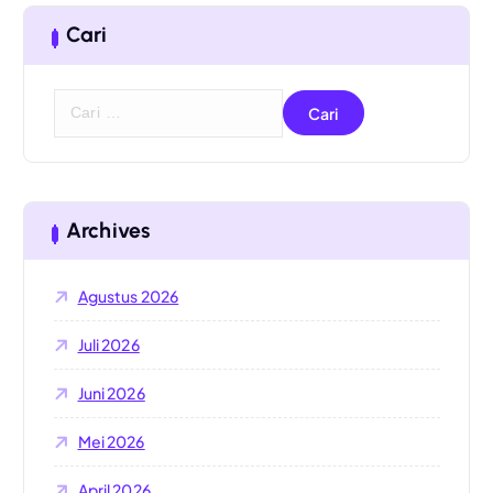
p
Cari
o
C
s
a
r
i
u
n
Archives
t
u
Agustus 2026
k
:
Juli 2026
Juni 2026
Mei 2026
April 2026