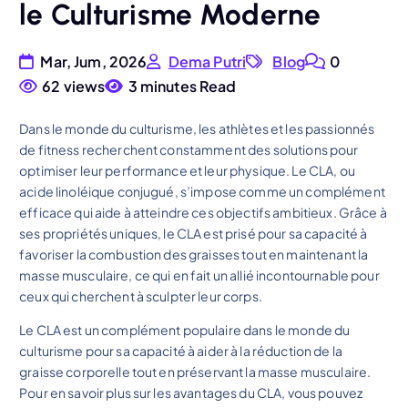
le Culturisme Moderne
Mar, Jum, 2026
Dema Putri
Blog
0
62 views
3 minutes Read
Dans le monde du culturisme, les athlètes et les passionnés
de fitness recherchent constamment des solutions pour
optimiser leur performance et leur physique. Le CLA, ou
acide linoléique conjugué, s’impose comme un complément
efficace qui aide à atteindre ces objectifs ambitieux. Grâce à
ses propriétés uniques, le CLA est prisé pour sa capacité à
favoriser la combustion des graisses tout en maintenant la
masse musculaire, ce qui en fait un allié incontournable pour
ceux qui cherchent à sculpter leur corps.
Le CLA est un complément populaire dans le monde du
culturisme pour sa capacité à aider à la réduction de la
graisse corporelle tout en préservant la masse musculaire.
Pour en savoir plus sur les avantages du CLA, vous pouvez