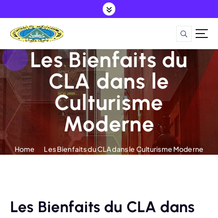
S
k
i
p
t
Les Bienfaits du
o
c
CLA dans le
o
Culturisme
n
t
Moderne
e
n
t
Home
Les Bienfaits du CLA dans le Culturisme Moderne
Les Bienfaits du CLA dans