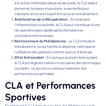
à d’autres méthodes de perte de poids, le CLA aide à
préserver la masse musculaire, essentielle pour
maintenir la force et la performance en entraînement.
Amélioration de la Récupération :
En réduisant
l’inflammation corporelle, le CLA peut contribuer à une
récupération plus rapide après des séances
d’entraînement intenses.
Renforcement du Métabolisme :
Le CLA stimule le
métabolisme, ce qui facilite la dépense calorique et
l’utilisation des graisses comme source d’énergie.
Effet Antioxydant :
En tant que puissant antioxydant,
le CLA protège les cellules musculaires des dommages
oxydatifs, ce qui est crucial pour maintenir des
performances optimales.
CLA et Performances
Sportives
En intégrant le CLA dans leur routine, les athlètes peuvent