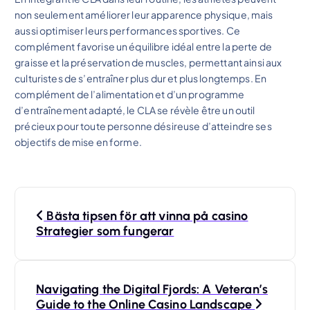
non seulement améliorer leur apparence physique, mais
aussi optimiser leurs performances sportives. Ce
complément favorise un équilibre idéal entre la perte de
graisse et la préservation de muscles, permettant ainsi aux
culturistes de s’entraîner plus dur et plus longtemps. En
complément de l’alimentation et d’un programme
d’entraînement adapté, le CLA se révèle être un outil
précieux pour toute personne désireuse d’atteindre ses
objectifs de mise en forme.
N
Bästa tipsen för att vinna på casino
a
Strategier som fungerar
v
Navigating the Digital Fjords: A Veteran’s
i
Guide to the Online Casino Landscape