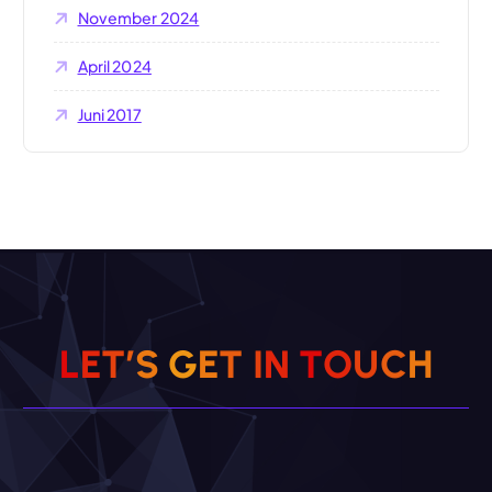
November 2024
April 2024
Juni 2017
L
E
T
’
S
G
E
T
I
N
T
O
U
C
H