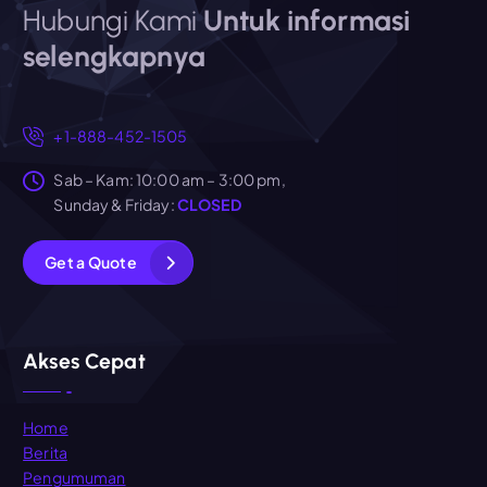
Hubungi Kami
Untuk informasi
selengkapnya
+1-888-452-1505
Sab – Kam: 10:00 am – 3:00 pm,
Sunday & Friday:
CLOSED
G
e
t
a
Q
u
o
t
e
Akses Cepat
Home
Berita
Pengumuman