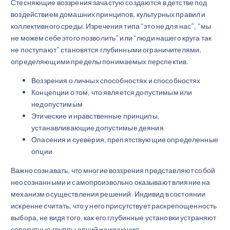
Стесняющие воззрения зачастую создаются в детстве под
воздействием домашних принципов, культурных правил и
коллективного среды. Изречения типа “это не для нас”, “мы
не можем себе этого позволить” или “люди нашего круга так
не поступают” становятся глубинными ограничителями,
определяющими пределы понимаемых перспектив.
Воззрения о личных способностях и способностях
Концепции о том, что является допустимым или
недопустимым
Этические и нравственные принципы,
устанавливающие допустимые деяния
Опасения и суеверия, препятствующие определенные
опции
Важно сознавать, что многие воззрения представляют собой
неосознанными и самопроизвольно оказывают влияние на
механизм осуществления решений. Индивид в состоянии
искренне считать, что у него присутствует раскрепощенность
выбора, не видя того, как его глубинные установки устраняют
совокупные группы опций из изучения.