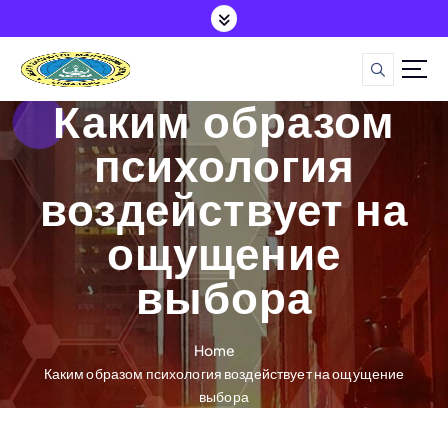
S
k
i
p
t
Каким образом
o
c
психология
o
воздействует на
n
t
ощущение
e
n
выбора
t
Home
Каким образом психология воздействует на ощущение
выбора