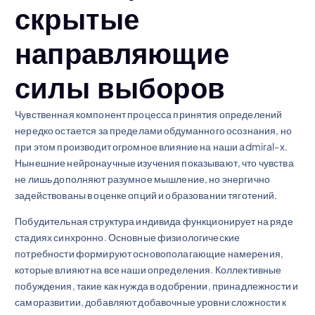
скрытые
направляющие
силы выборов
Чувственная компонент процесса принятия определений
нередко остается за пределами обдуманного осознания, но
при этом производит огромное влияние на наши admiral-x.
Нынешние нейронаучные изучения показывают, что чувства
не лишь дополняют разумное мышление, но энергично
задействованы в оценке опций и образовании тяготений.
Побудительная структура индивида функционирует на ряде
стадиях синхронно. Основные физиологические
потребности формируют основополагающие намерения,
которые влияют на все наши определения. Коллективные
побуждения, такие как нужда в одобрении, принадлежности и
саморазвитии, добавляют добавочные уровни сложности к