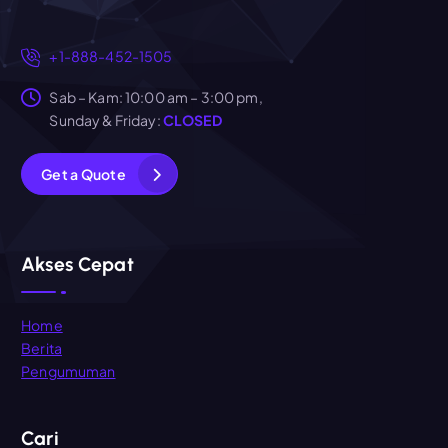
+1-888-452-1505
Sab – Kam: 10:00 am – 3:00 pm,
Sunday & Friday:
CLOSED
G
e
t
a
Q
u
o
t
e
Akses Cepat
Home
Berita
Pengumuman
Cari