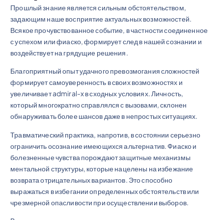
Прошлый знание является сильным обстоятельством,
задающим наше восприятие актуальных возможностей.
Всякое прочувствованное событие, в частности соединенное
с успехом или фиаско, формирует след в нашей сознании и
воздействует на грядущие решения.
Благоприятный опыт удачного превозмогания сложностей
формирует самоуверенность в своих возможностях и
увеличивает admiral-x в сходных условиях. Личность,
который многократно справлялся с вызовами, склонен
обнаруживать более шансов даже в непростых ситуациях.
Травматический практика, напротив, в состоянии серьезно
ограничить осознание имеющихся альтернатив. Фиаско и
болезненные чувства порождают защитные механизмы
ментальной структуры, которые нацелены на избежание
возврата отрицательных вариантов. Это способно
выражаться в избегании определенных обстоятельств или
чрезмерной опасливости при осуществлении выборов.