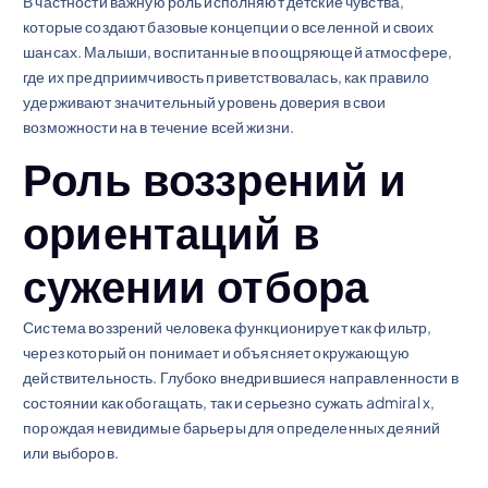
В частности важную роль исполняют детские чувства,
которые создают базовые концепции о вселенной и своих
шансах. Малыши, воспитанные в поощряющей атмосфере,
где их предприимчивость приветствовалась, как правило
удерживают значительный уровень доверия в свои
возможности на в течение всей жизни.
Роль воззрений и
ориентаций в
сужении отбора
Система воззрений человека функционирует как фильтр,
через который он понимает и объясняет окружающую
действительность. Глубоко внедрившиеся направленности в
состоянии как обогащать, так и серьезно сужать admiral x,
порождая невидимые барьеры для определенных деяний
или выборов.