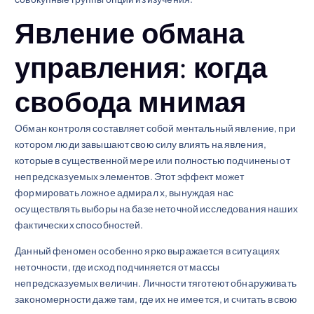
Явление обмана
управления: когда
свобода мнимая
Обман контроля составляет собой ментальный явление, при
котором люди завышают свою силу влиять на явления,
которые в существенной мере или полностью подчинены от
непредсказуемых элементов. Этот эффект может
формировать ложное адмирал х, вынуждая нас
осуществлять выборы на базе неточной исследования наших
фактических способностей.
Данный феномен особенно ярко выражается в ситуациях
неточности, где исход подчиняется от массы
непредсказуемых величин. Личности тяготеют обнаруживать
закономерности даже там, где их не имеется, и считать в свою