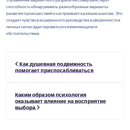
способность обнаруживать разнообразные варианты
развития происшествий и настраивает к разным шансам. Это
создает чувство расширенного руководства и уверенности в
личных силах адаптироваться к изменяющимся
обстоятельствам.
N
Как душевная подвижность
a
помогает приспосабливаться
v
Каким образом психология
i
оказывает влияние на восприятие
выбора
g
a