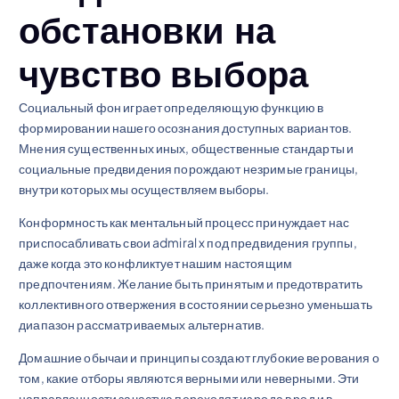
обстановки на
чувство выбора
Социальный фон играет определяющую функцию в
формировании нашего осознания доступных вариантов.
Мнения существенных иных, общественные стандарты и
социальные предвидения порождают незримые границы,
внутри которых мы осуществляем выборы.
Конформность как ментальный процесс принуждает нас
приспосабливать свои admiral x под предвидения группы,
даже когда это конфликтует нашим настоящим
предпочтениям. Желание быть принятым и предотвратить
коллективного отвержения в состоянии серьезно уменьшать
диапазон рассматриваемых альтернатив.
Домашние обычаи и принципы создают глубокие верования о
том, какие отборы являются верными или неверными. Эти
направленности зачастую переходят из рода в род и в