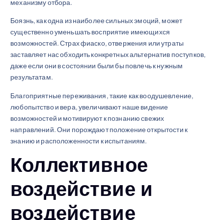
механизму отбора.
Боязнь, как одна из наиболее сильных эмоций, может
существенно уменьшать восприятие имеющихся
возможностей. Страх фиаско, отвержения или утраты
заставляет нас обходить конкретных альтернатив поступков,
даже если они в состоянии были бы повлечь к нужным
результатам.
Благоприятные переживания, такие как воодушевление,
любопытство и вера, увеличивают наше видение
возможностей и мотивируют к познанию свежих
направлений. Они порождают положение открытости к
знанию и расположенности к испытаниям.
Коллективное
воздействие и
воздействие