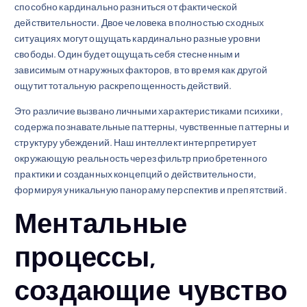
способно кардинально разниться от фактической
действительности. Двое человека в полностью сходных
ситуациях могут ощущать кардинально разные уровни
свободы. Один будет ощущать себя стесненным и
зависимым от наружных факторов, в то время как другой
ощутит тотальную раскрепощенность действий.
Это различие вызвано личными характеристиками психики,
содержа познавательные паттерны, чувственные паттерны и
структуру убеждений. Наш интеллект интерпретирует
окружающую реальность через фильтр приобретенного
практики и созданных концепций о действительности,
формируя уникальную панораму перспектив и препятствий.
Ментальные
процессы,
создающие чувство