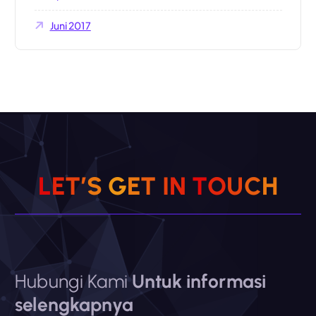
Juni 2017
L
E
T
’
S
G
E
T
I
N
T
O
U
C
H
Hubungi Kami
Untuk informasi
selengkapnya