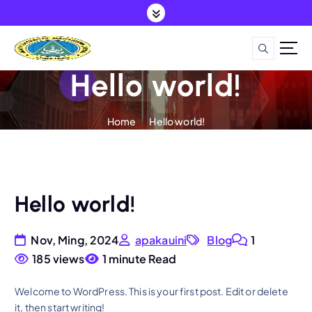
S
k
i
p
t
Hello world!
o
c
o
Home
Hello world!
n
t
e
n
Hello world!
t
Nov, Ming, 2024
apakauini
Blog
1
185 views
1 minute Read
Welcome to WordPress. This is your first post. Edit or delete
it, then start writing!