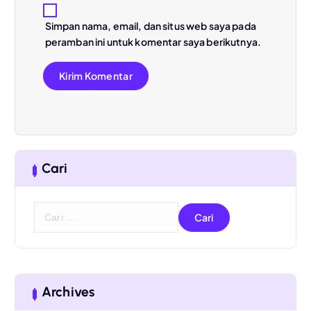
Simpan nama, email, dan situs web saya pada
peramban ini untuk komentar saya berikutnya.
Cari
C
a
r
i
u
n
Archives
t