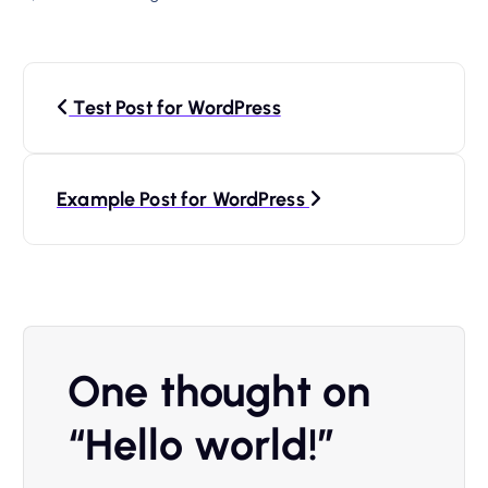
N
Test Post for WordPress
a
v
Example Post for WordPress
i
g
a
One thought on
s
“
Hello world!
”
i