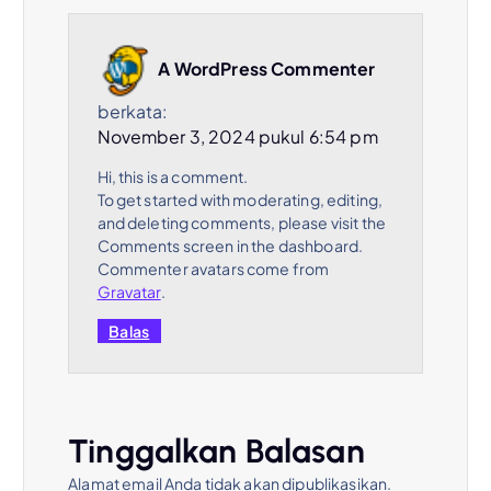
p
o
A WordPress Commenter
berkata:
s
November 3, 2024 pukul 6:54 pm
Hi, this is a comment.
To get started with moderating, editing,
and deleting comments, please visit the
Comments screen in the dashboard.
Commenter avatars come from
Gravatar
.
Balas
Tinggalkan Balasan
Alamat email Anda tidak akan dipublikasikan.