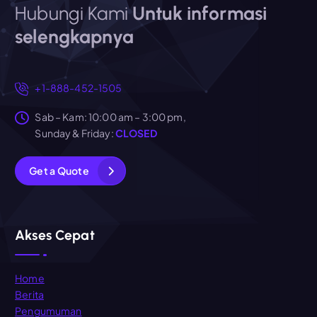
Hubungi Kami
Untuk informasi
selengkapnya
+1-888-452-1505
Sab – Kam: 10:00 am – 3:00 pm,
Sunday & Friday:
CLOSED
G
e
t
a
Q
u
o
t
e
Akses Cepat
Home
Berita
Pengumuman