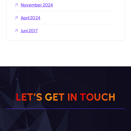
November 2024
April 2024
Juni 2017
L
E
T
’
S
G
E
T
I
N
T
O
U
C
H