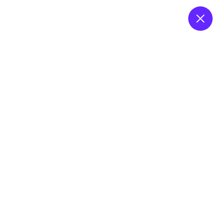
Sab-Kam: 10.00am To 03.00pm
 hot deluxe
ruíi Slot da
sil