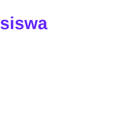
a
s
i
s
w
a