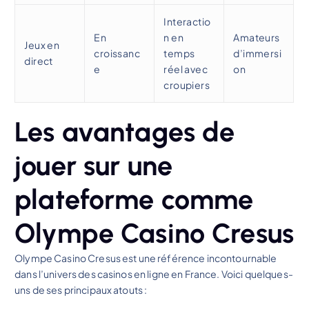
Interactio
En
n en
Amateurs
Jeux en
croissanc
temps
d’immersi
direct
e
réel avec
on
croupiers
Les avantages de
jouer sur une
plateforme comme
Olympe Casino Cresus
Olympe Casino Cresus est une référence incontournable
dans l’univers des casinos en ligne en France. Voici quelques-
uns de ses principaux atouts :