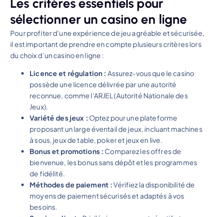
Les critères essentiels pour
sélectionner un casino en ligne
Pour profiter d’une expérience de jeu agréable et sécurisée,
il est important de prendre en compte plusieurs critères lors
du choix d’un casino en ligne :
Licence et régulation :
Assurez-vous que le casino
possède une licence délivrée par une autorité
reconnue, comme l’ARJEL (Autorité Nationale des
Jeux).
Variété des jeux :
Optez pour une plateforme
proposant un large éventail de jeux, incluant machines
à sous, jeux de table, poker et jeux en live.
Bonus et promotions :
Comparez les offres de
bienvenue, les bonus sans dépôt et les programmes
de fidélité.
Méthodes de paiement :
Vérifiez la disponibilité de
moyens de paiement sécurisés et adaptés à vos
besoins.