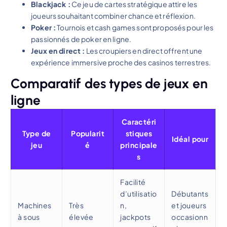
Blackjack :
Ce jeu de cartes stratégique attire les
joueurs souhaitant combiner chance et réflexion.
Poker :
Tournois et cash games sont proposés pour les
passionnés de poker en ligne.
Jeux en direct :
Les croupiers en direct offrent une
expérience immersive proche des casinos terrestres.
Comparatif des types de jeux en
ligne
Caractéri
Type de
Popularit
stiques
Idéal pour
jeu
é
principale
s
Facilité
d’utilisatio
Débutants
Machines
Très
n,
et joueurs
à sous
élevée
jackpots
occasionn