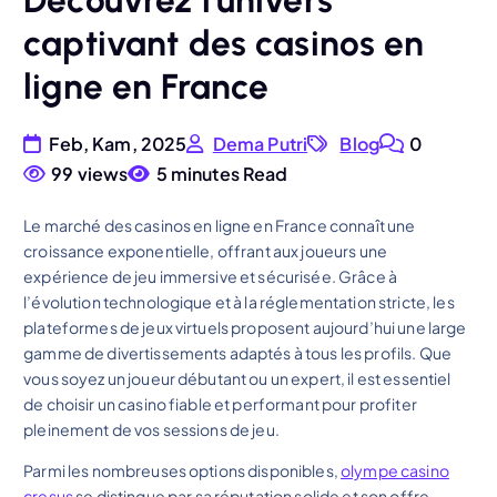
Découvrez l’univers
captivant des casinos en
ligne en France
Feb, Kam, 2025
Dema Putri
Blog
0
99 views
5 minutes Read
Le marché des casinos en ligne en France connaît une
croissance exponentielle, offrant aux joueurs une
expérience de jeu immersive et sécurisée. Grâce à
l’évolution technologique et à la réglementation stricte, les
plateformes de jeux virtuels proposent aujourd’hui une large
gamme de divertissements adaptés à tous les profils. Que
vous soyez un joueur débutant ou un expert, il est essentiel
de choisir un casino fiable et performant pour profiter
pleinement de vos sessions de jeu.
Parmi les nombreuses options disponibles,
olympe casino
cresus
se distingue par sa réputation solide et son offre