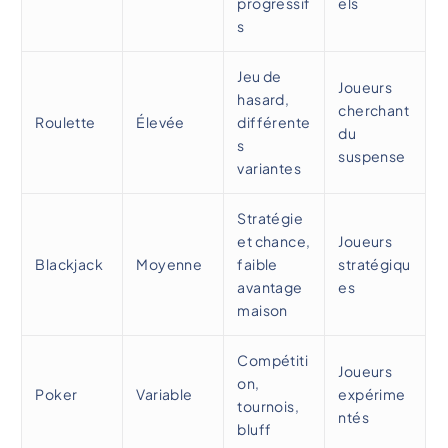
progressif
els
s
Jeu de
Joueurs
hasard,
cherchant
Roulette
Élevée
différente
du
s
suspense
variantes
Stratégie
et chance,
Joueurs
Blackjack
Moyenne
faible
stratégiqu
avantage
es
maison
Compétiti
Joueurs
on,
Poker
Variable
expérime
tournois,
ntés
bluff