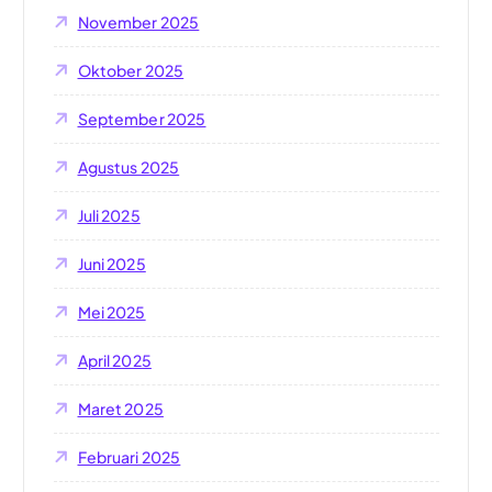
November 2025
Oktober 2025
September 2025
Agustus 2025
Juli 2025
Juni 2025
Mei 2025
April 2025
Maret 2025
Februari 2025