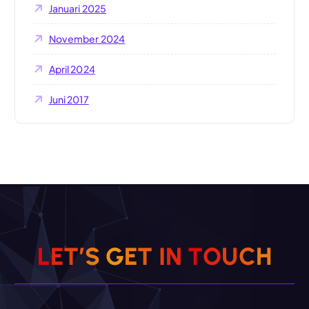
Januari 2025
November 2024
April 2024
Juni 2017
L
E
T
’
S
G
E
T
I
N
T
O
U
C
H