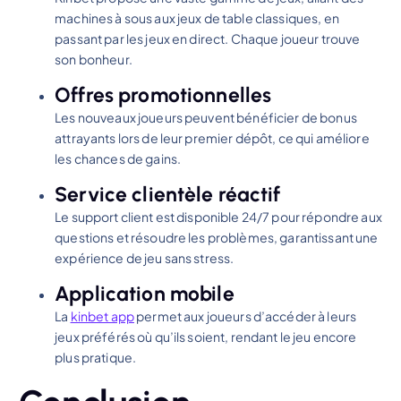
machines à sous aux jeux de table classiques, en
passant par les jeux en direct. Chaque joueur trouve
son bonheur.
Offres promotionnelles
Les nouveaux joueurs peuvent bénéficier de bonus
attrayants lors de leur premier dépôt, ce qui améliore
les chances de gains.
Service clientèle réactif
Le support client est disponible 24/7 pour répondre aux
questions et résoudre les problèmes, garantissant une
expérience de jeu sans stress.
Application mobile
La
kinbet app
permet aux joueurs d’accéder à leurs
jeux préférés où qu’ils soient, rendant le jeu encore
plus pratique.