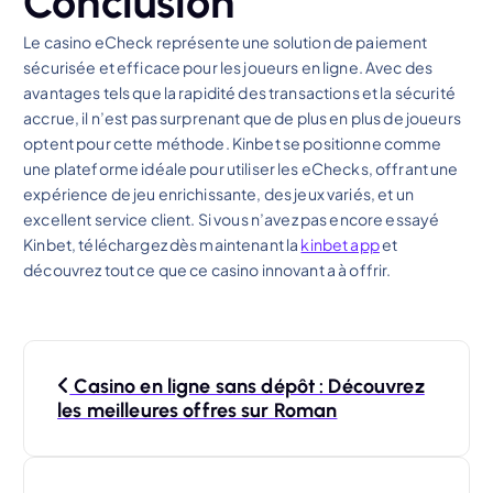
Conclusion
Le casino eCheck représente une solution de paiement
sécurisée et efficace pour les joueurs en ligne. Avec des
avantages tels que la rapidité des transactions et la sécurité
accrue, il n’est pas surprenant que de plus en plus de joueurs
optent pour cette méthode. Kinbet se positionne comme
une plateforme idéale pour utiliser les eChecks, offrant une
expérience de jeu enrichissante, des jeux variés, et un
excellent service client. Si vous n’avez pas encore essayé
Kinbet, téléchargez dès maintenant la
kinbet app
et
découvrez tout ce que ce casino innovant a à offrir.
N
Casino en ligne sans dépôt : Découvrez
a
les meilleures offres sur Roman
v