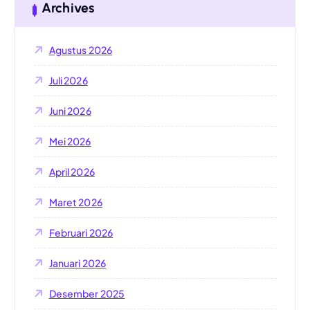
n
Archives
t
u
Agustus 2026
k
:
Juli 2026
Juni 2026
Mei 2026
April 2026
Maret 2026
Februari 2026
Januari 2026
Desember 2025