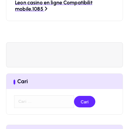
Leon casino en ligne Compatibilit
i
mobile.1085
g
a
s
i
p
Cari
o
C
s
a
r
i
u