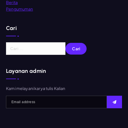
Berita
Pengumuman
Cari
C
a
r
i
Layanan admin
u
n
t
Kami melayani karya tulis Kalian
u
k
: