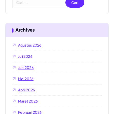
a
r
i
u
n
Archives
t
u
Agustus 2026
k
:
Juli 2026
Juni 2026
Mei 2026
April 2026
Maret 2026
Februari 2026