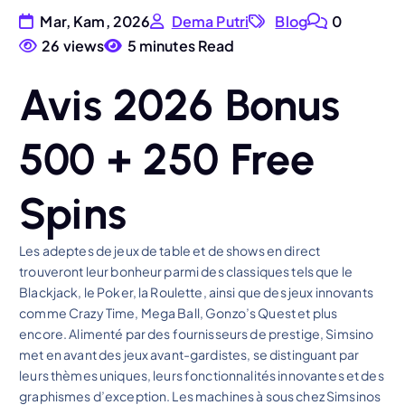
Mar, Kam, 2026
Dema Putri
Blog
0
26 views
5 minutes Read
Avis 2026 Bonus
500 + 250 Free
Spins
Les adeptes de jeux de table et de shows en direct
trouveront leur bonheur parmi des classiques tels que le
Blackjack, le Poker, la Roulette, ainsi que des jeux innovants
comme Crazy Time, Mega Ball, Gonzo’s Quest et plus
encore. Alimenté par des fournisseurs de prestige, Simsino
met en avant des jeux avant-gardistes, se distinguant par
leurs thèmes uniques, leurs fonctionnalités innovantes et des
graphismes d’exception. Les machines à sous chez Simsinos