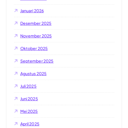
Januari 2026
Desember 2025
November 2025
Oktober 2025
September 2025
Agustus 2025
Juli 2025
Juni 2025
Mei 2025
April 2025