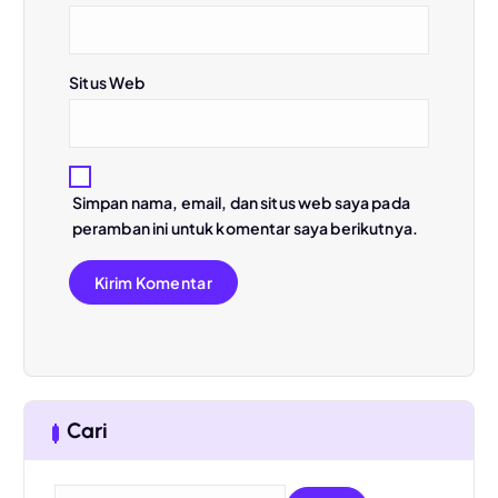
Situs Web
Simpan nama, email, dan situs web saya pada
peramban ini untuk komentar saya berikutnya.
Cari
C