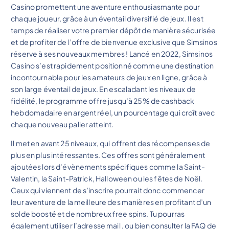
Casino promettent une aventure enthousiasmante pour
chaque joueur, grâce à un éventail diversifié de jeux. Il est
temps de réaliser votre premier dépôt de manière sécurisée
et de profiter de l’offre de bienvenue exclusive que Simsinos
réserve à ses nouveaux membres ! Lancé en 2022, Simsinos
Casino s’est rapidement positionné comme une destination
incontournable pour les amateurs de jeux en ligne, grâce à
son large éventail de jeux. En escaladant les niveaux de
fidélité, le programme offre jusqu’à 25% de cashback
hebdomadaire en argent réel, un pourcentage qui croît avec
chaque nouveau palier atteint.
Il met en avant 25 niveaux, qui offrent des récompenses de
plus en plus intéressantes. Ces offres sont généralement
ajoutées lors d’évènements spécifiques comme la Saint-
Valentin, la Saint-Patrick, Halloween ou les fêtes de Noël.
Ceux qui viennent de s’inscrire pourrait donc commencer
leur aventure de la meilleure des manières en profitant d’un
solde boosté et de nombreux free spins. Tu pourras
également utiliser l’adresse mail , ou bien consulter la FAQ de