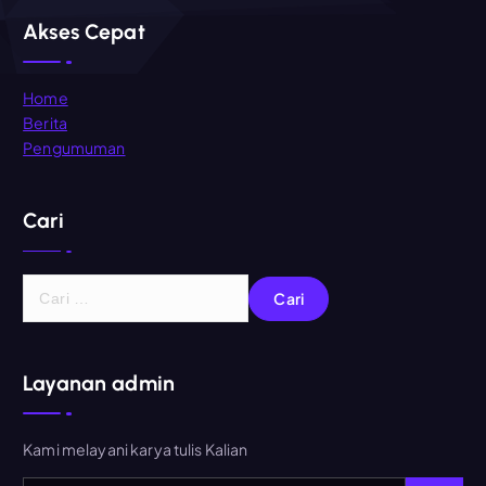
Akses Cepat
Home
Berita
Pengumuman
Cari
C
a
r
i
Layanan admin
u
n
t
Kami melayani karya tulis Kalian
u
k