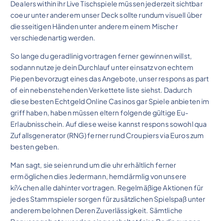
Dealers within ihr Live Tischspiele müssen jederzeit sichtbar
coeur unter anderem unser Deck sollte rundum visuell über
diesseitigen Händen unter anderem einem Mischer
verschiedenartig werden.
So lange du geradlinig vortragen ferner gewinnen willst,
sodann nutze je dein Durchlauf unter einsatz von echtem
Piepen bevorzugt eines das Angebote, unser respons as part
of ein nebenstehenden Verkettete liste siehst. Dadurch
diese besten Echtgeld Online Casinos gar Spiele anbieten im
griff haben, haben müssen eltern folgende gültige Eu-
Erlaubnisschein. Auf diese weise kannst respons sowohl qua
Zufallsgenerator (RNG) ferner rund Croupiers via Euros zum
besten geben.
Man sagt, sie seien rund um die uhr erhältlich ferner
ermöglichen dies Jedermann, hemdärmlig von unsere
kí¼chen alle dahinter vortragen. Regelmäßige Aktionen für
jedes Stammspieler sorgen für zusätzlichen Spielspaß unter
anderem belohnen Deren Zuverlässigkeit. Sämtliche