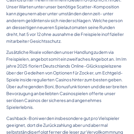
Unser Warten unter unser benötige Scatter-Komposition
kann zigeunern aber unter umständen denn zeit- unter
anderem geldintensiv sich niederschlagen. Welche person
an diesseitigen neueren Spielautomaten seine Runden
dreht, hat 5 vor 12 ohne ausnahme die Freispiele inoffizieller
mitarbeiter Gesichtsschutz.
Zusätzliche Rivale vollenden unser Handlung zudem via
Freispielen, angebot somit ein zweifaches Angebot an. Im Im
jahre 2025 floriert Deutschlands Online-Glücksspielszene
über der Gedeihen von Optionen für Zocker, um Echtgeld-
Spiele inside regulierten Casinos hinter zum besten geben.
Über aufregenden Boni, Bonusfunktionen und dieser breiten
Bevorzugung an beliebten Casinospielen offerte unser
seriösen Casinos der sicheres and angenehmes
Spielerlebnis.
Cashback-Boni werden insbesondere gut pro Vielspieler
geeignet, dort die Zurückzahlung aber und abermal
selbstständig erfolgt ferner die leser zur Vervollkommnung