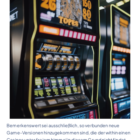
Bemerkenswert sei ausschließlich, so verbunden neue
Game-Versionen hinzugekommen sind, die der within einen
Casinos unter freiem himmel in diesem Grund nicht findet.