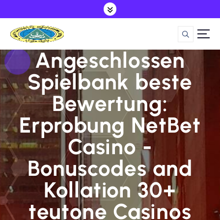
S
k
i
p
t
Angeschlossen
o
c
Spielbank beste
o
Bewertung:
n
t
Erprobung NetBet
e
n
Casino -
t
Bonuscodes and
Kollation 30+
teutone Casinos