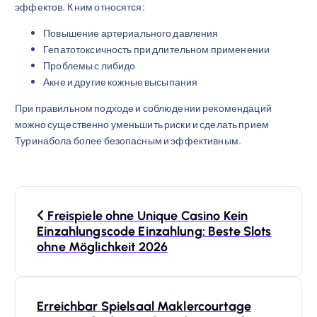
эффектов. К ним относятся:
Повышение артериального давления
Гепатотоксичность при длительном применении
Проблемы с либидо
Акне и другие кожные высыпания
При правильном подходе и соблюдении рекомендаций
можно существенно уменьшить риски и сделать прием
Туринабола более безопасным и эффективным.
N
Freispiele ohne Unique Casino Kein
a
Einzahlungscode Einzahlung: Beste Slots
ohne Möglichkeit 2026
v
i
Erreichbar Spielsaal Maklercourtage