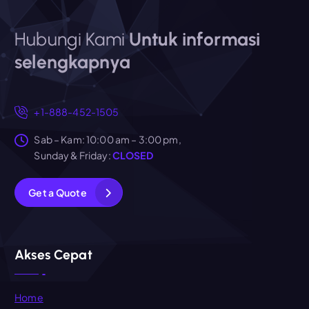
Hubungi Kami
Untuk informasi
selengkapnya
+1-888-452-1505
Sab – Kam: 10:00 am – 3:00 pm,
Sunday & Friday:
CLOSED
G
e
t
a
Q
u
o
t
e
Akses Cepat
Home