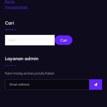
Berita
Pengumuman
Cari
C
a
r
i
Layanan admin
u
n
t
Kami melayani karya tulis Kalian
u
k
: