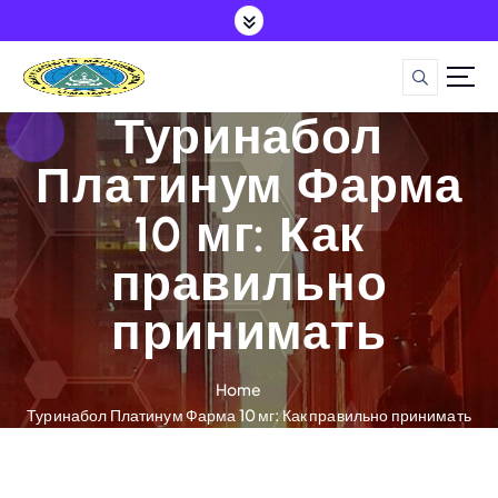
S
k
i
p
t
Туринабол
o
c
Платинум Фарма
o
10 мг: Как
n
t
правильно
e
n
принимать
t
Home
Туринабол Платинум Фарма 10 мг: Как правильно принимать