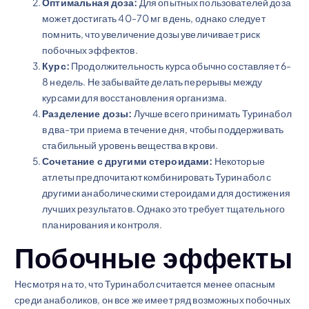
Оптимальная доза:
Для опытных пользователей доза
может достигать 40-70 мг в день, однако следует
помнить, что увеличение дозы увеличивает риск
побочных эффектов.
Курс:
Продолжительность курса обычно составляет 6-
8 недель. Не забывайте делать перерывы между
курсами для восстановления организма.
Разделение дозы:
Лучше всего принимать Туринабол
в два-три приема в течение дня, чтобы поддерживать
стабильный уровень вещества в крови.
Сочетание с другими стероидами:
Некоторые
атлеты предпочитают комбинировать Туринабол с
другими анаболическими стероидами для достижения
лучших результатов. Однако это требует тщательного
планирования и контроля.
Побочные эффекты
Несмотря на то, что Туринабол считается менее опасным
среди анаболиков, он все же имеет ряд возможных побочных