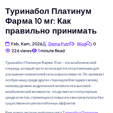
Туринабол Платинум
Фарма 10 мг: Как
правильно принимать
Feb, Kam, 2026
Dema Putri
Blog
0
226 views
1 minute Read
Туринабол Платинум Фарма 10 мг – это анаболический
стероид, который часто используется спортсменами для
улучшения показателей силы и выносливости. Он занимает
особую нишу среди других стероидов благодаря своему
низкому уровню андрогенной активности и высокой
анаболической активности, что делает его популярным
среди атлетов, стремящихся повысить свои результаты без
существенного риска побочных эффектов.
Вам нужна честная информация о
Туринабол Платинум