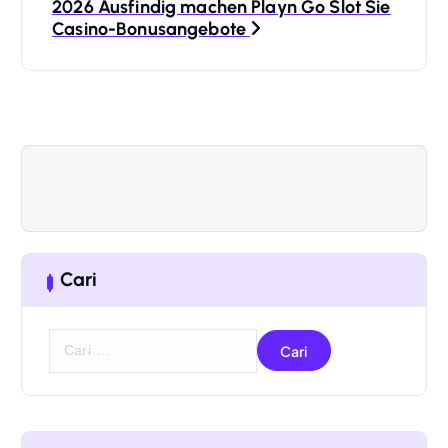
2026 Ausfindig machen Playn Go Slot Sie
g
Casino-Bonusangebote
a
s
i
p
o
Cari
s
C
a
r
i
u