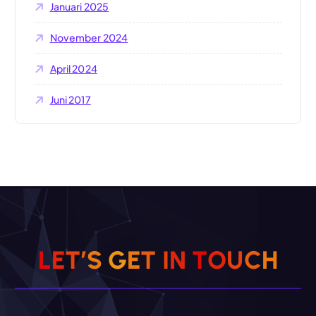
Januari 2025
November 2024
April 2024
Juni 2017
L
E
T
’
S
G
E
T
I
N
T
O
U
C
H